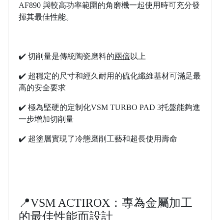
AF890 與較高功率範圍的角磨機一起使用時可充分發
揮其最佳性能。
切削量是傳統陶瓷磨料的
兩倍
以上
✔️
✔️ 超穩定的尺寸和經久耐用的硫化纖維基材可滿足最
高的安全要求
✔️ 極為堅硬的定制化VSM TURBO PAD 3托盤能夠進
一步增加切削量
✔️ 超塗層實現了冷態磨削工藝和超長使用壽命
📍VSM ACTIROX：專為金屬加工
的最佳性能而設計